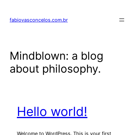
Pular
para
fabiovasconcelos.com.br
o
conteúdo
Mindblown: a blog
about philosophy.
Hello world!
Welcome to WordPress. This is your first